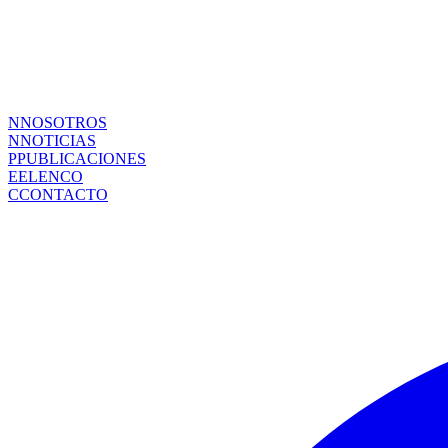
N
NOSOTROS
N
NOTICIAS
P
PUBLICACIONES
E
ELENCO
C
CONTACTO