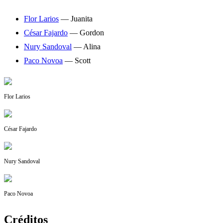
Flor Larios
— Juanita
César Fajardo
— Gordon
Nury Sandoval
— Alina
Paco Novoa
— Scott
Flor Larios
César Fajardo
Nury Sandoval
Paco Novoa
Créditos